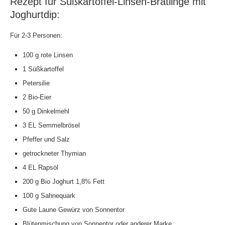
Rezept für Süßkartoffel-Linsen-Bratlinge mit
Joghurtdip:
Für 2-3 Personen:
100 g rote Linsen
1 Süßkartoffel
Petersilie
2 Bio-Eier
50 g Dinkelmehl
3 EL Semmelbrösel
Pfeffer und Salz
getrockneter Thymian
4 EL Rapsöl
200 g Bio Joghurt 1,8% Fett
100 g Sahnequark
Gute Laune Gewürz von Sonnentor
Blütenmischung von Sonnentor oder anderer Marke