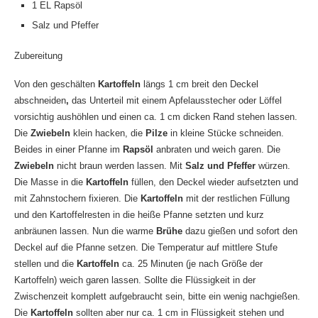
1 EL Rapsöl
Salz und Pfeffer
Zubereitung
Von den geschälten
Kartoffeln
längs 1 cm breit den Deckel
abschneiden
,
das Unterteil
mit einem Apfelausstecher oder Löffel
vorsichtig aushöhlen und einen ca. 1 cm dicken Rand stehen lassen.
Die
Zwiebeln
klein hacken, die
Pilze
in kleine Stücke schneiden.
Beides in einer Pfanne im
Rapsöl
anbraten und weich garen. Die
Zwiebeln
nicht braun werden lassen. Mit
Salz und Pfeffer
würzen.
Die Masse in die
Kartoffeln
füllen, den Deckel wieder aufsetzten und
mit Zahnstochern fixieren. Die
Kartoffeln
mit der restlichen Füllung
und den Kartoffelresten in die heiße Pfanne setzten und kurz
anbräunen lassen. Nun die warme
Brühe
dazu gießen und sofort den
Deckel auf die Pfanne setzen. Die Temperatur auf mittlere Stufe
stellen und die
Kartoffeln
ca. 25 Minuten (je nach Größe der
Kartoffeln) weich garen lassen. Sollte die Flüssigkeit in der
Zwischenzeit komplett aufgebraucht sein, bitte ein wenig nachgießen.
Die
Kartoffeln
sollten aber nur ca. 1 cm in Flüssigkeit stehen und