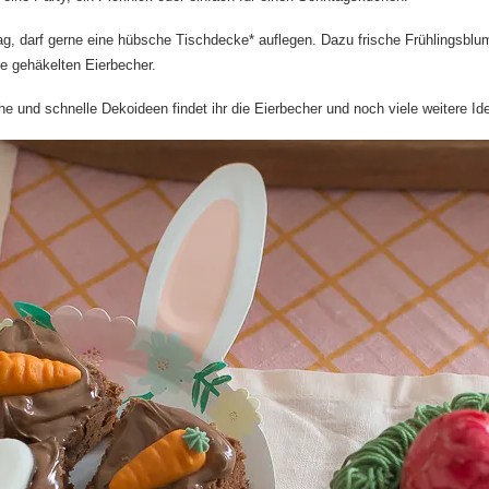
ag, darf gerne eine
hübsche Tischdecke
* auflegen. Dazu frische Frühlingsbl
ie gehäkelten Eierbecher.
he und schnelle Dekoideen
findet ihr die Eierbecher und noch viele weitere Id