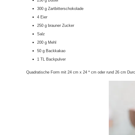
250 g Butter
300 g Zartbitterschokolade
4 Eier
250 g brauner Zucker
Salz
200 g Mehl
50 g Backkakao
1 TL Backpulver
Quadratische Form mit 24 cm x 24
* cm oder rund 26 cm Dur