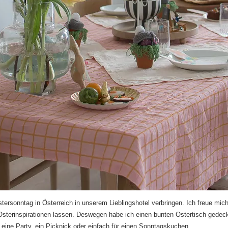
ersonntag in Österreich in unserem Lieblingshotel verbringen. Ich freue mich
 Osterinspirationen lassen. Deswegen habe ich einen bunten Ostertisch gede
 eine Party, ein Picknick oder einfach für einen Sonntagskuchen.