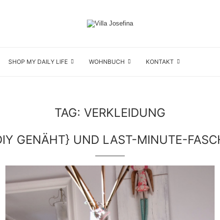
SHOP MY DAILY LIFE
WOHNBUCH
KONTAKT
TAG:
VERKLEIDUNG
E {DIY GENÄHT} UND LAST-MINUTE-FA