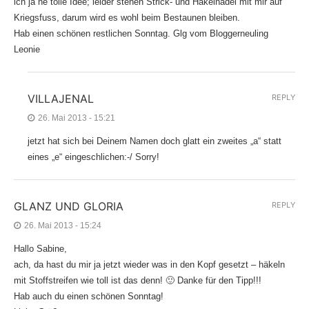
ich ja ne tolle Idee; leider stehen Strick- und Häkelnadel mit mir auf
Kriegsfuss, darum wird es wohl beim Bestaunen bleiben.
Hab einen schönen restlichen Sonntag. Glg vom Bloggerneuling
Leonie
VILLAJENAL
REPLY
26. Mai 2013 - 15:21
jetzt hat sich bei Deinem Namen doch glatt ein zweites „a“ statt
eines „e“ eingeschlichen:-/ Sorry!
GLANZ UND GLORIA
REPLY
26. Mai 2013 - 15:24
Hallo Sabine,
ach, da hast du mir ja jetzt wieder was in den Kopf gesetzt – häkeln
mit Stoffstreifen wie toll ist das denn! 🙂 Danke für den Tipp!!!
Hab auch du einen schönen Sonntag!