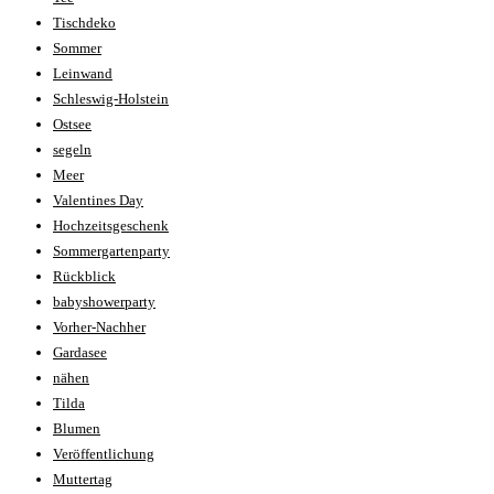
Tischdeko
Sommer
Leinwand
Schleswig-Holstein
Ostsee
segeln
Meer
Valentines Day
Hochzeitsgeschenk
Sommergartenparty
Rückblick
babyshowerparty
Vorher-Nachher
Gardasee
nähen
Tilda
Blumen
Veröffentlichung
Muttertag