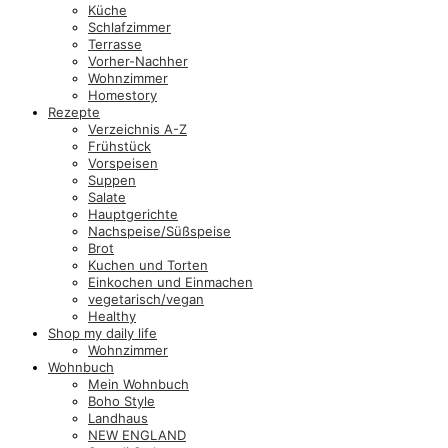
Küche
Schlafzimmer
Terrasse
Vorher-Nachher
Wohnzimmer
Homestory
Rezepte
Verzeichnis A-Z
Frühstück
Vorspeisen
Suppen
Salate
Hauptgerichte
Nachspeise/Süßspeise
Brot
Kuchen und Torten
Einkochen und Einmachen
vegetarisch/vegan
Healthy
Shop my daily life
Wohnzimmer
Wohnbuch
Mein Wohnbuch
Boho Style
Landhaus
NEW ENGLAND