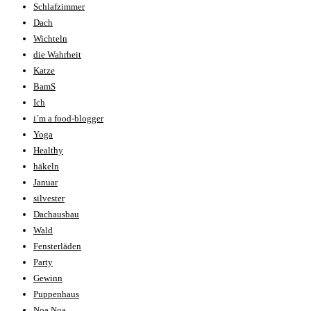
Schlafzimmer
Dach
Wichteln
die Wahrheit
Katze
BamS
Ich
i´m a food-blogger
Yoga
Healthy
häkeln
Januar
silvester
Dachausbau
Wald
Fensterläden
Party
Gewinn
Puppenhaus
Noa Noa