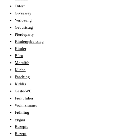
Ostern
Giveaway
Verlosung
Geburtstag
Pferdeparty
Kindergeburtstag
Kinder
Büro
Momlife
Küche
Fasching
Kiddis
Gäste-WC
Frühblüher
Wohnzimmer
Frühling
vegan
Rezepte
Rezept