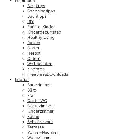
Inspiration
Blogtipps
Shoppingtipps
Buchtipps
DIY
Familie-Kinder
Kindergeburtstag
Healthy Living
Reisen
Garten
Herbst
Ostern
Weihnachten
silvester
Freebies&Downloads
Interior
Badezimmer
Büro
Flur
Gäste-WC
Gästezimmer
Kinderzimmer
Küche
Schlafzimmer
Terrasse
Vorher-Nachher
Wohnzimmer