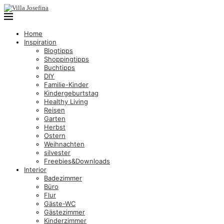
Home
Inspiration
Blogtipps
Shoppingtipps
Buchtipps
DIY
Familie-Kinder
Kindergeburtstag
Healthy Living
Reisen
Garten
Herbst
Ostern
Weihnachten
silvester
Freebies&Downloads
Interior
Badezimmer
Büro
Flur
Gäste-WC
Gästezimmer
Kinderzimmer