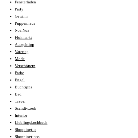
Fensterläden
Party
Gewinn
Puppenhaus
Noa Noa
Flohmarkt
Ausgehtipp
Vatertag
Mode
Verschönern
Farbe
Engel
Buchtipps
Bad
Trauer
Scandi-Look
Interior
Lieblingskochbuch
Shoppingtip
Shoppingtipps