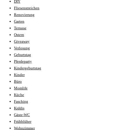
DIY
Fliesenstreichen
Renovierung
Garten
Terrasse
Ostern
Giveaway
Verlosung
Geburtstag
Pferdeparty
Kindergeburtstag
Kinder
Büro
Momlife
Küche
Fasching
Kiddis
Gäste-WC
Frühblüher
Wohnzimmer