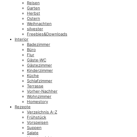
Reisen
Garten
Herbst
Ostern
Weihnachten
silvester
Freebies&Downloads
Interior
Badezimmer
Büro
Flur
Gäste-WC
Gästezimmer
Kinderzimmer
Küche
Schlafzimmer
Terrasse
Vorher-Nachher
Wohnzimmer
Homestory
Rezepte
Verzeichnis A-Z
Frühstück
Vorspeisen
Suppen
Salate