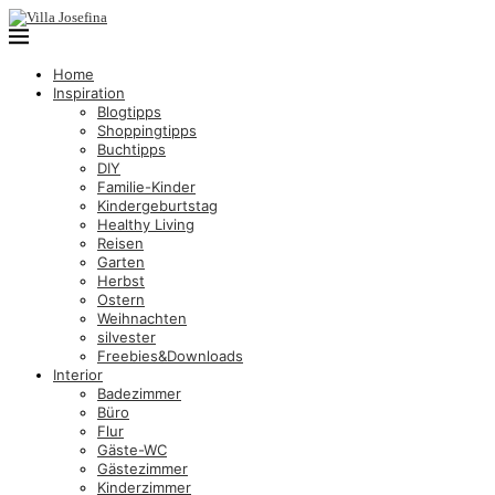
Home
Inspiration
Blogtipps
Shoppingtipps
Buchtipps
DIY
Familie-Kinder
Kindergeburtstag
Healthy Living
Reisen
Garten
Herbst
Ostern
Weihnachten
silvester
Freebies&Downloads
Interior
Badezimmer
Büro
Flur
Gäste-WC
Gästezimmer
Kinderzimmer