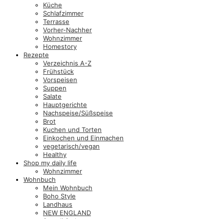
Küche
Schlafzimmer
Terrasse
Vorher-Nachher
Wohnzimmer
Homestory
Rezepte
Verzeichnis A-Z
Frühstück
Vorspeisen
Suppen
Salate
Hauptgerichte
Nachspeise/Süßspeise
Brot
Kuchen und Torten
Einkochen und Einmachen
vegetarisch/vegan
Healthy
Shop my daily life
Wohnzimmer
Wohnbuch
Mein Wohnbuch
Boho Style
Landhaus
NEW ENGLAND