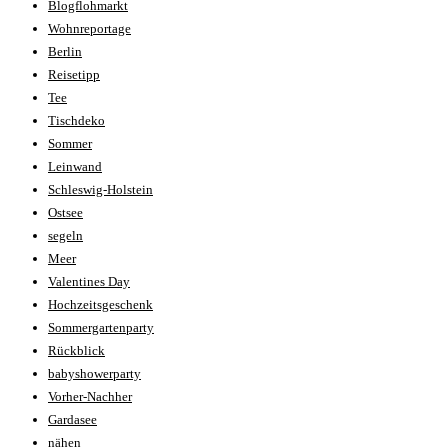
Blogflohmarkt
Wohnreportage
Berlin
Reisetipp
Tee
Tischdeko
Sommer
Leinwand
Schleswig-Holstein
Ostsee
segeln
Meer
Valentines Day
Hochzeitsgeschenk
Sommergartenparty
Rückblick
babyshowerparty
Vorher-Nachher
Gardasee
nähen