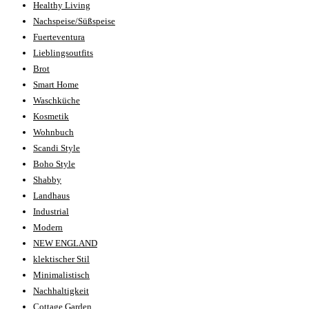
Healthy Living
Nachspeise/Süßspeise
Fuerteventura
Lieblingsoutfits
Brot
Smart Home
Waschküche
Kosmetik
Wohnbuch
Scandi Style
Boho Style
Shabby
Landhaus
Industrial
Modern
NEW ENGLAND
klektischer Stil
Minimalistisch
Nachhaltigkeit
Cottage Garden