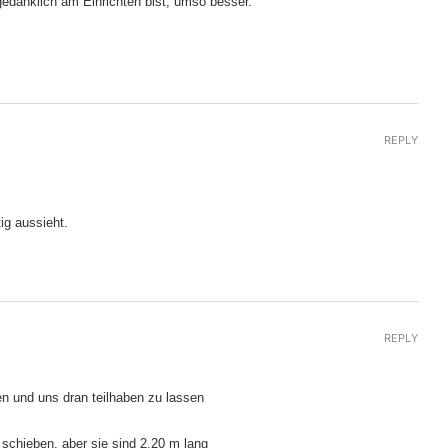
edanklich am Einrichten bist, umso besser.
.
REPLY
tig aussieht.
REPLY
en und uns dran teilhaben zu lassen
schieben, aber sie sind 2.20 m lang