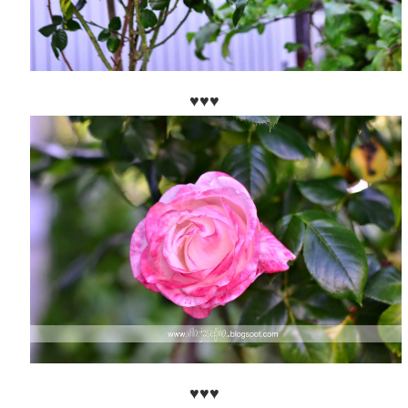
♥♥♥
♥♥♥