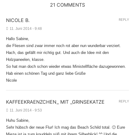
21 COMMENTS
NICOLE B.
REPLY
11. Juni 2014 - 9:48
Hallo Sabine,
die Fliesen sind zwar immer noch rot aber nun wunderbar verziert.
Hach, das gefällt mir richtig gut. Und auch die Idee mit den
Holzpaneelen, klasse.
So hat man doch schon wieder etwas Ministellfläche dazugewonnen.
Hab einen schönen Tag und ganz liebe Grüße
Nicole
KAFFEEKRAENZCHEN_ MIT _GRINSEKATZE
REPLY
11. Juni 2014 - 9:53
Huhu Sabine,
Sehr hübsch der neue Flur! Ich mag das Beach Schild total. 🙂 Eure
Mieze ist ja zum knuddeln süß mit ihrem Silberblick! ^^ Und die