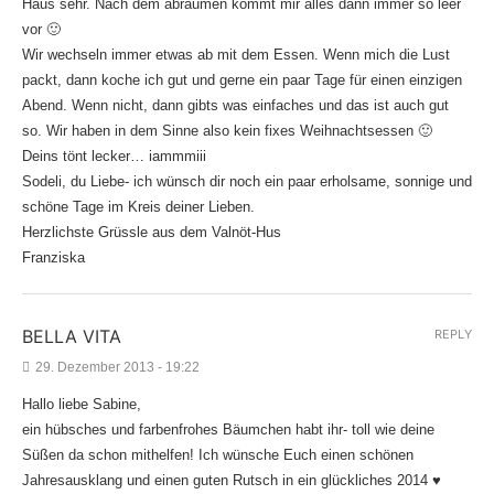
Haus sehr. Nach dem abräumen kommt mir alles dann immer so leer
vor 🙂
Wir wechseln immer etwas ab mit dem Essen. Wenn mich die Lust
packt, dann koche ich gut und gerne ein paar Tage für einen einzigen
Abend. Wenn nicht, dann gibts was einfaches und das ist auch gut
so. Wir haben in dem Sinne also kein fixes Weihnachtsessen 🙂
Deins tönt lecker… iammmiii
Sodeli, du Liebe- ich wünsch dir noch ein paar erholsame, sonnige und
schöne Tage im Kreis deiner Lieben.
Herzlichste Grüssle aus dem Valnöt-Hus
Franziska
BELLA VITA
REPLY
29. Dezember 2013 - 19:22
Hallo liebe Sabine,
ein hübsches und farbenfrohes Bäumchen habt ihr- toll wie deine
Süßen da schon mithelfen! Ich wünsche Euch einen schönen
Jahresausklang und einen guten Rutsch in ein glückliches 2014 ♥