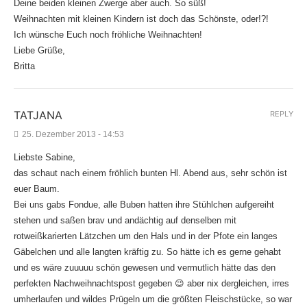
Deine beiden kleinen Zwerge aber auch. So süß!
Weihnachten mit kleinen Kindern ist doch das Schönste, oder!?!
Ich wünsche Euch noch fröhliche Weihnachten!
Liebe Grüße,
Britta
TATJANA
REPLY
25. Dezember 2013 - 14:53
Liebste Sabine,
das schaut nach einem fröhlich bunten Hl. Abend aus, sehr schön ist
euer Baum.
Bei uns gabs Fondue, alle Buben hatten ihre Stühlchen aufgereiht
stehen und saßen brav und andächtig auf denselben mit
rotweißkarierten Lätzchen um den Hals und in der Pfote ein langes
Gäbelchen und alle langten kräftig zu. So hätte ich es gerne gehabt
und es wäre zuuuuu schön gewesen und vermutlich hätte das den
perfekten Nachweihnachtspost gegeben 😉 aber nix dergleichen, irres
umherlaufen und wildes Prügeln um die größten Fleischstücke, so war