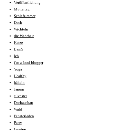
Veröffentlichung
Muttertag
Schlafzimmer
Dach
Wichteln
die Wahrheit
Katze
BamS
Ich
i´m a food-blogger
Yoga
Healthy
häkeln
Januar
silvester
Dachausbau
Wald
Fensterläden
Party
Gewinn