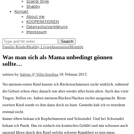
Scandi Style
Shabby
Kontakt
About me
KOOPERATIONEN
Datenschutzerklärung
Impressum
Search
Familie-Kinder
Healthy Living
Inspiration
Momlife
Was man sich als Mama unbedingt gönnen
sollte…
written by
Sabine @ Villa-Josefina
18. Februar 2015
Vor meinem ersten Kind kannte ich Rückenschmerzen nicht wirklich, während
der Geburt schon eher, danach war aber wieder alles beim alten. Auch das viele
Tragen, Stillen etc. haben meinem Rücken/Nacken nichts ausgemacht. Beim
zweiten Kind wurde es ihm dann doch zu bunt. Gemerkt hab ich es trotzdem
erstmal nicht.
Immer öfters bekam ich Kopfschmerzen und Schwindel. Und bei Schwindel
bekam ich Panik. Das ist einfach ein komisches Gefühl und mir schossen auch
tausend Ideen durch den Kopf welche schwere Krankheit es sein muss.