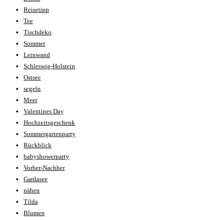
Reisetipp
Tee
Tischdeko
Sommer
Leinwand
Schleswig-Holstein
Ostsee
segeln
Meer
Valentines Day
Hochzeitsgeschenk
Sommergartenparty
Rückblick
babyshowerparty
Vorher-Nachher
Gardasee
nähen
Tilda
Blumen