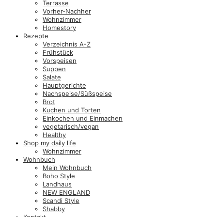
Terrasse
Vorher-Nachher
Wohnzimmer
Homestory
Rezepte
Verzeichnis A-Z
Frühstück
Vorspeisen
Suppen
Salate
Hauptgerichte
Nachspeise/Süßspeise
Brot
Kuchen und Torten
Einkochen und Einmachen
vegetarisch/vegan
Healthy
Shop my daily life
Wohnzimmer
Wohnbuch
Mein Wohnbuch
Boho Style
Landhaus
NEW ENGLAND
Scandi Style
Shabby
Kontakt