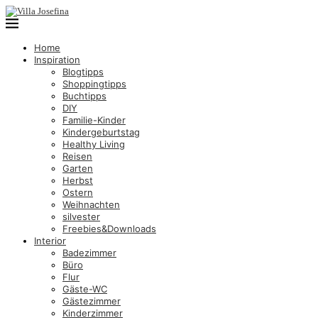
Home
Inspiration
Blogtipps
Shoppingtipps
Buchtipps
DIY
Familie-Kinder
Kindergeburtstag
Healthy Living
Reisen
Garten
Herbst
Ostern
Weihnachten
silvester
Freebies&Downloads
Interior
Badezimmer
Büro
Flur
Gäste-WC
Gästezimmer
Kinderzimmer