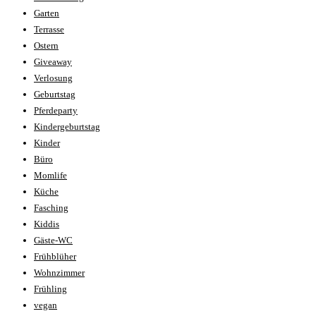
Garten
Terrasse
Ostern
Giveaway
Verlosung
Geburtstag
Pferdeparty
Kindergeburtstag
Kinder
Büro
Momlife
Küche
Fasching
Kiddis
Gäste-WC
Frühblüher
Wohnzimmer
Frühling
vegan