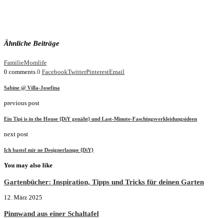
Ähnliche Beiträge
Familie
Momlife
0 comments
0
Facebook
Twitter
Pinterest
Email
Sabine @ Villa-Josefina
previous post
Ein Tipi is in the House {DiY genäht} und Last-Minute-Faschingsverkleidungsideen
next post
Ich bastel mir ne Designerlampe {DiY}
You may also like
Gartenbücher: Inspiration, Tipps und Tricks für deinen Garten
12. März 2025
Pinnwand aus einer Schaltafel