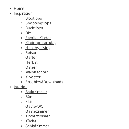
Home
Inspiration
Blogtipps
Shoppingtipps
Buchtipps
DIY
Familie-Kinder
Kindergeburtstag
Healthy Living
Reisen
Garten
Herbst
Ostern
Weihnachten
silvester
Freebies&Downloads
Interior
Badezimmer
Büro
Flur
Gäste-WC
Gästezimmer
Kinderzimmer
Küche
Schlafzimmer