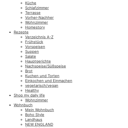
Küche
Schlafzimmer
Terrasse
Vorher-Nachher
Wohnzimmer
Homestory
Rezepte
Verzeichnis A-Z
Frühstück
Vorspeisen
Suppen
Salate
Hauptgerichte
Nachspeise/Süßspeise
Brot
Kuchen und Torten
Einkochen und Einmachen
vegetarisch/vegan
Healthy
Shop my daily life
Wohnzimmer
Wohnbuch
Mein Wohnbuch
Boho Style
Landhaus
NEW ENGLAND