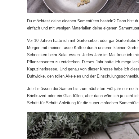
Du möchtest deine eigenen Samentüten basteln? Dann bist du hi
einfach und mit wenigen Materialien deine eigenen Samentüte
Vor 10 Jahren hatte ich mit Gartenarbeit oder gar Gartenliebe 
Morgen mit meiner Tasse Kaffee durch unseren kleinen Gart
Schnecken beim Salat essen. Jedes Jahr im Mai freue ich mic
Pflanzensorten zu entdecken. Dieses Jahr hatte ich mega le
Kapuzinerkresse. Und genau von dieser Kresse habe ich dies
Duftwicke, den tollen Akeleien und der Einschulungssonnenbl
Jetzt müssen die Samen bis zum nächsten Frühjahr nur noch h
Briefkuvert oder ein Glas füllen, aber dann wäre ich ja nicht
Schritt-für-Schritt-Anleitung für die super einfachen Samentüt